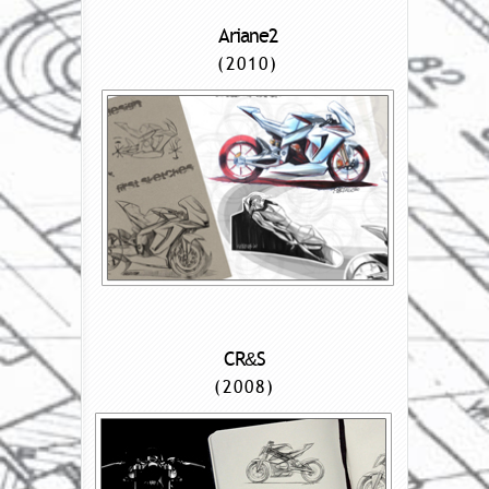
Ariane2
(2010)
CR
S
&
(2008)